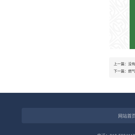
上一篇：
没
下一篇：
燃
网站首