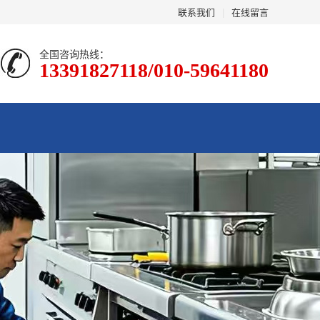
联系我们
|
在线留言
全国咨询热线：
13391827118/010-59641180