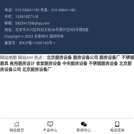
电话：010-59641180 传真：010-59641180
手机：13391827118
邮箱：592541558@qq.com
地址：北京市大兴区科创五街38号莫尔空间3号楼B座
Copyright © 2023
京泰恒兴
版权所有
备案号：
京ICP备11005160号-1
网站地图
网站xml
热点：
北京厨房设备
厨房设备公司
厨房设备厂
不锈钢
厨具
商用厨房设计
食堂厨房设备
中央厨房设备
不锈钢厨房设备
北京厨
房设备公司
北京厨房设备厂
网站首页
产品中心
新闻中心
电话咨询